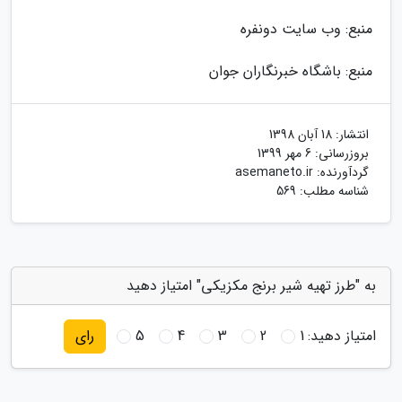
منبع: وب سایت دونفره
منبع: باشگاه خبرنگاران جوان
انتشار:
18 آبان 1398
بروزرسانی:
6 مهر 1399
گردآورنده:
asemaneto.ir
شناسه مطلب: 569
به "طرز تهیه شیر برنج مکزیکی" امتیاز دهید
امتیاز دهید:
1
2
3
4
5
رای