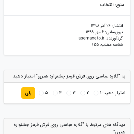
منبع: انتخاب
انتشار:
26 آذر 1398
بروزرسانی:
6 مهر 1399
گردآورنده:
asemaneto.ir
شناسه مطلب: 655
به "گلاره عباسی روی فرش قرمز جشنواره هنری" امتیاز دهید
امتیاز دهید:
1
2
3
4
5
رای
دیدگاه های مرتبط با "گلاره عباسی روی فرش قرمز جشنواره
هنری"