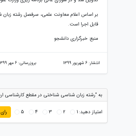
قابل اجرا است.
منبع: خبرگزاری دانشجو
انتشار:
6 شهریور 1399
بروزرسانی:
6 مهر 1399
به "رشته زبان شناسی شناختی در مقطع کارشناسی ارش
امتیاز دهید:
1
2
3
4
5
رای