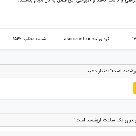
همراهی را داشته باشد و خروجی این فصل به دل مردم بنشیند.
گردآورنده:
asemaneto.ir
شناسه مطلب: 1542
زشمند است" امتیاز دهید
تی برای یک ساعت ارزشمند است"