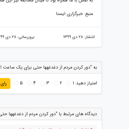
به نفس با ما همراه بود تا فینال مسابقه نیز این 
منبع: خبرگزاری ایسنا
انتشار:
28 دی 1399
بروزرسانی:
28 دی 1399
به "دور کردن مردم از دغدغهها حتی برای یک ساعت ار
امتیاز دهید:
1
2
3
4
5
رای
دیدگاه های مرتبط با "دور کردن مردم از دغدغهها ح