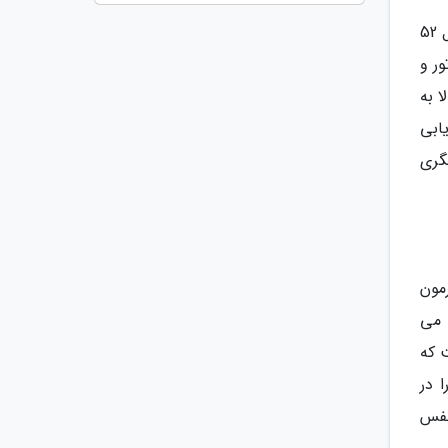
تفتی در پاسخ به این سوال که تا چه اندازه فصل دوم این مسابقه توانسته پیروز عمل کند و تاثیرگذار باشد؟ گفت: ماحصل 52
در بخش موتور و
ا به
ابی
گری
مون
 ها را می
 که
 در
ین 50 قسمت مخاطب نفس