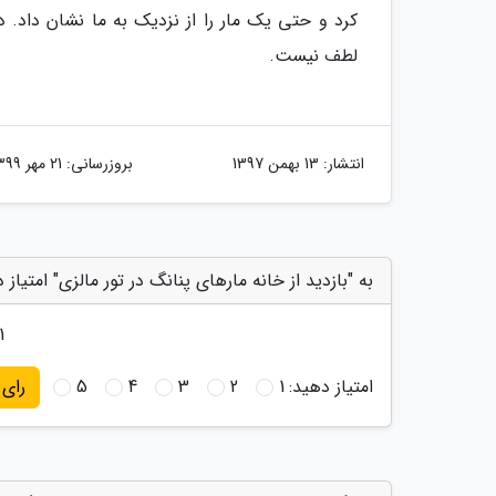
کرد و حتی یک مار را از نزدیک به ما نشان داد. د
لطف نیست.
انتشار:
13 بهمن 1397
بروزرسانی:
21 مهر 1399
به "بازدید از خانه مارهای پنانگ در تور مالزی" امتیاز 
1
امتیاز دهید:
1
2
3
4
5
رای