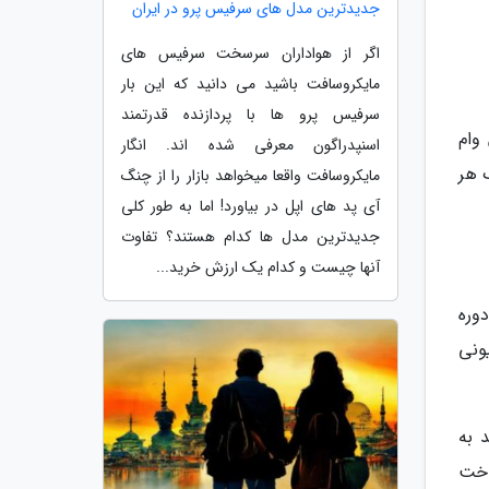
جدیدترین مدل های سرفیس پرو در ایران
اگر از هواداران سرسخت سرفیس های
مایکروسافت باشید می دانید که این بار
سرفیس پرو ها با پردازنده قدرتمند
این وام
اسنپدراگون معرفی شده اند. انگار
 هر
مایکروسافت واقعا میخواهد بازار را از چنگ
آی پد های اپل در بیاورد! اما به طور کلی
جدیدترین مدل ها کدام هستند؟ تفاوت
آنها چیست و کدام یک ارزش خرید...
د اول 3 سال است و دوره
ازپرداخت وام 40 میلیونی فرزند دوم 48 ماه، وام 60 میلیونی
 کارمزد تسهیلات این وام بانکی، حداکثر 4 درصد به
اخت