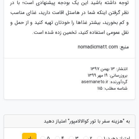
توجه داشته باشید این یک بودجه پیشنهادی است؛ با در
نظر گرفتن اینکه شما در هاستل اقامت دارید، غذای مناسب
و کم بخورید، بیشتر غذا‌ها را خودتان تهیه کنید و از حمل و
نقل عمومی استفاده کنید، تخمین زده شده است.
منبع: nomadicmatt.com
انتشار:
13 بهمن 1397
بروزرسانی:
19 مهر 1399
گردآورنده:
asemaneto.ir
شناسه مطلب: 115
به "هزینه سفر با تور کوالالامپور" امتیاز دهید
امتیاز دهید:
1
2
3
4
5
رای