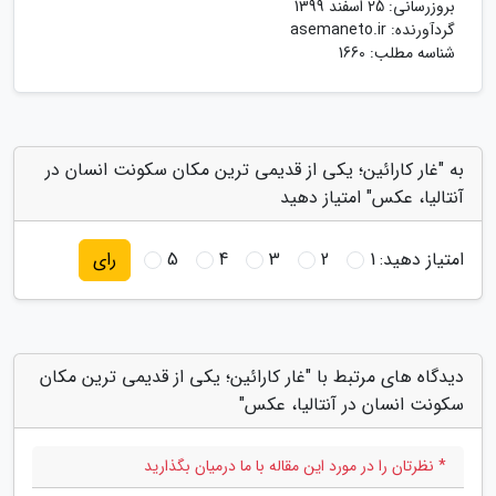
بروزرسانی:
25 اسفند 1399
گردآورنده:
asemaneto.ir
شناسه مطلب: 1660
به "غار کارائین؛ یکی از قدیمی ترین مکان سکونت انسان در
آنتالیا، عکس" امتیاز دهید
امتیاز دهید:
1
2
3
4
5
رای
دیدگاه های مرتبط با "غار کارائین؛ یکی از قدیمی ترین مکان
سکونت انسان در آنتالیا، عکس"
* نظرتان را در مورد این مقاله با ما درمیان بگذارید