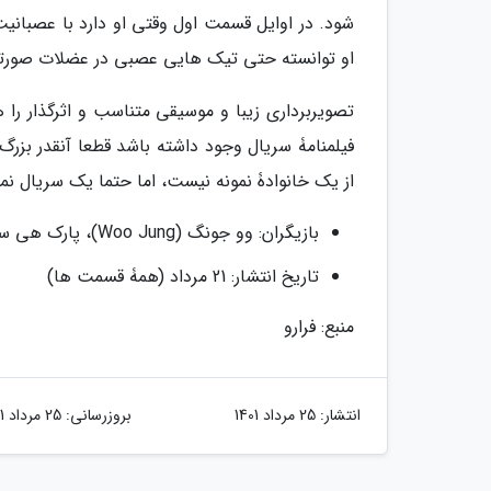
شود. در اوایل قسمت اول وقتی او دارد با عصبان
او توانسته حتی تیک هایی عصبی در عضلات صورتش
تصویربرداری زیبا و موسیقی متناسب و اثرگذار را 
فیلمنامۀ سریال وجود داشته باشد قطعا آنقدر بزرگ
از یک خانوادۀ نمونه نیست، اما حتما یک سریال نم
بازیگران: وو جونگ (Woo Jung)، پارک هی سون (Park Hee Seo)، یون جین سئو (Yoon Jin Seo) و دیگران
تاریخ انتشار: 21 مرداد (همۀ قسمت ها)
منبع: فرارو
انتشار:
25 مرداد 1401
بروزرسانی:
25 مرداد 1401