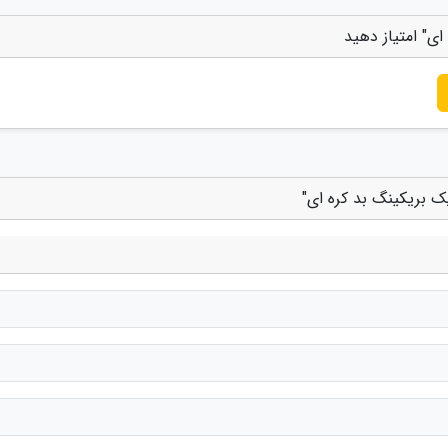
ای" امتیاز دهید
ک بریکینگ بد کره ای"