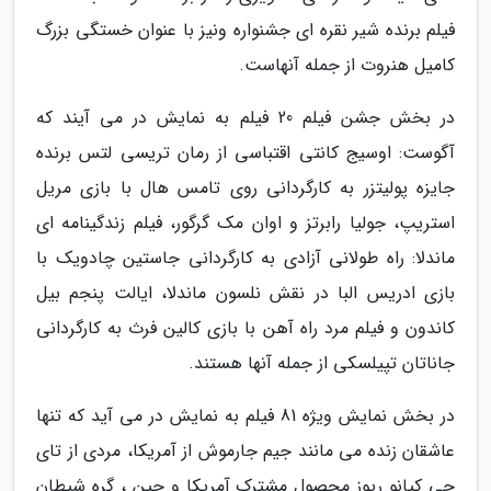
فیلم برنده شیر نقره ای جشنواره ونیز با عنوان خستگی بزرگ
کامیل هنروت از جمله آنهاست.
در بخش جشن فیلم 20 فیلم به نمایش در می آیند که
آگوست: اوسیج کانتی اقتباسی از رمان تریسی لتس برنده
جایزه پولیتزر به کارگردانی روی تامس هال با بازی مریل
استریپ، جولیا رابرتز و اوان مک گرگور، فیلم زندگینامه ای
ماندلا: راه طولانی آزادی به کارگردانی جاستین چادویک با
بازی ادریس البا در نقش نلسون ماندلا، ایالت پنجم بیل
کاندون و فیلم مرد راه آهن با بازی کالین فرث به کارگردانی
جاناتان تپیلسکی از جمله آنها هستند.
در بخش نمایش ویژه 81 فیلم به نمایش در می آید که تنها
عاشقان زنده می مانند جیم جارموش از آمریکا، مردی از تای
چی کیانو ریوز محصول مشترک آمریکا و چین ، گره شیطان