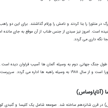
د بزرگ در متئورا را بنا کردند و نامش را ورلام گذاشتند. برای این دو راهب 
ه است. امروز نیز سبدی از جنس طناب از آن موقع به جای مانده ا
جا نگه داری می گردد.
در سال 1545 کشف شد. در طول جنگ جهانی دوم به وسیله آلمان ها آسیب فراوان دیده است.
صومعه یکی از اندک معابد در حال فعالیت در متئورا است و از سال 1988 به وسیله راهبه ها اداره می گردد. س
 (آناپاوساس)
س) در قرن شانزدهم ساخته شد. صومعه شامل یک کلیسا و گنبدی ک