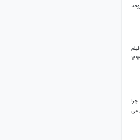
وف،
یلم
 باند، فقط برای چشمان تو نیز دیده می گردد. ساختمان آن در 1475 ساخته شده است و در سال های 1684، 1689، 1692
. چرا
 می