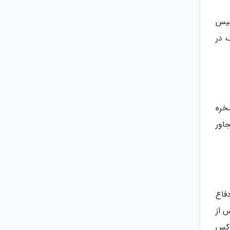
سیس
 در
صخره
اور
فاع
س از
وکس