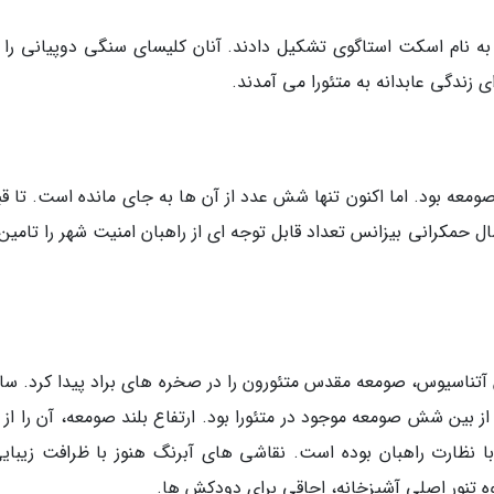
به نام اسکت استاگوی تشکیل دادند. آنان کلیسای سنگی دوپیانی را 
ی زندگی عابدانه به متئورا می آمدند.
انی صخره های متئورا محل قرارگیری بیش از 20 صومعه بود. اما اکنون تنها شش عدد از آن ها به جای مانده است. تا 
ل یونان به دست نیروهای ترک، در طول 800 سال حمکرانی بیزانس تعداد قابل توجه ای از راهبان امنیت شهر را تا
مان سن آتناسیوس، صومعه مقدس متئورون را در صخره های براد پیدا کرد. سا
ز بین شش صومعه موجود در متئورا بود. ارتفاع بلند صومعه، آن را از 
با نظارت راهبان بوده است. نقاشی های آبرنگ هنوز با ظرافت زیبایی
 تنور اصلی آشپزخانه، اجاقی برای دودکش ها.