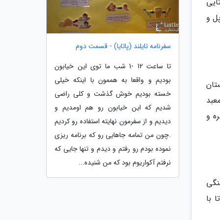
ایی
ادی به شوق تماشا این سبک از زندگی به این مکان می آیند. در این شهر کوچک بیش از 350 پل و
سفرنامه تایلند (پاتایا) - قسمت دوم
تا ساعت 12 -1 شب ما توی این خیابون
بودیم و واقعا به هممون با اینکه خیلی
تان
خسته بودیم خوش گذشت و کلی راضی
اعث شده تا به این مکان احترام بگذارند و آن را تقدیس نمایند. در این کوهستان 36 معبد
شدیم که این خیابون رو هم اومدیم و
ه و
دیدیم و از سفرمون نهایته استفاده رو کردیم
.چون من تمامه جاهایی رو که برنامه ریزی
نموده بودم رو رفتم و دیدم و تنها جایی که
نرفتم آکواریوم بود که من شنیده...
نگ واقع شده است. در این قله 6000 پله سنگی
د تا با