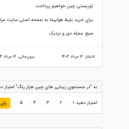
توریستی چین خواهیم پرداخت.
برای خرید بلیط هواپیما به صفحه اصلی سایت مراج
منبع: مجله دور و نزدیک
انتشار:
16 مرداد 1404
بروزرسانی:
16 مرداد 1404
به "در جستجوی زیبایی های چین هزار رنگ" امتیاز د
امتیاز دهید:
1
2
3
4
5
رای