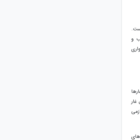
ر از شانگهای حدود 65 کیلومتر است.
ب و
یق سواری
رها
غار
 آثار هنری به قرن 4 میلادی بازمی
های