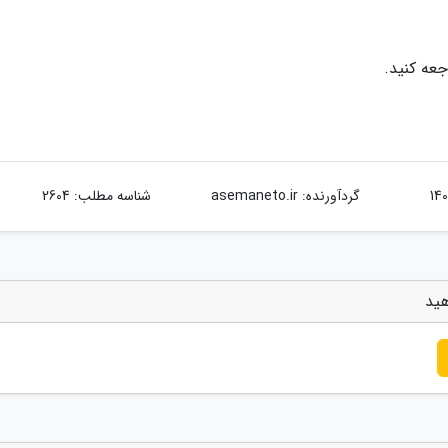
عه کنید.
گردآورنده:
asemaneto.ir
شناسه مطلب: 2604
هید