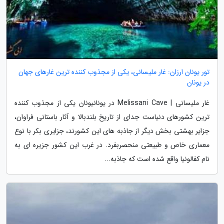
تور یونان ارزان: غار ملیسانی، یکی از مجذوب کننده ترین غارهای جهان
در یونان
غار ملیسانی | Melissani Cave در یونانیونان یکی از مجذوب کننده
ترین کشورهای دنیاست جدای از تاریخ بلندبالا و آثار باستانی فراوان،
جزایر بهشتی بخش دیگر از جاذبه های این کشورند، جزایری بکر با نوع
معماری خاص و طبیعتی منحصربفرد. در غرب این کشور جزیره ای به
نام کفالونیا واقع شده است که جاذبه...