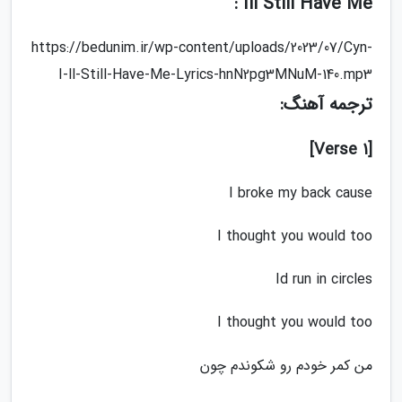
Ill Still Have Me :
https://bedunim.ir/wp-content/uploads/2023/07/Cyn-
I-ll-Still-Have-Me-Lyrics-hnN2pg3MNuM-140.mp3
ترجمه آهنگ:
[Verse 1]
I broke my back cause
I thought you would too
Id run in circles
I thought you would too
من کمر خودم رو شکوندم چون