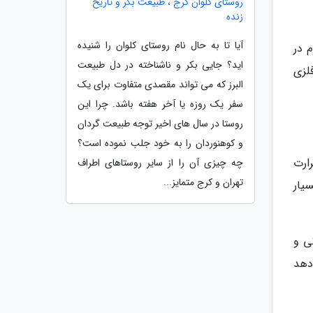
روستای کلوان کرج ، طبیعت بکر و تاریخ
زنده
آیا تا به حال نام روستای کلوان را شنیده
 در
اید؟ جایی بکر و ناشناخته در دل طبیعت
لزی
البرز که می تواند مقصدی متفاوت برای یک
سفر یک روزه یا آخر هفته باشد. چرا این
روستا در سال های اخیر توجه طبیعت گردان
و کوهنوردان را به خود جلب نموده است؟
ر ساخت سقف کاذب است. گچ پاریسی یا POP از حرارت
چه چیزی آن را از سایر روستاهای اطراف
تهران و کرج متمایز...
 بسیار
ی و
دهد