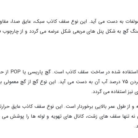
لفات به دست می آید. این نوع سقف کاذب سبک، عایق صدا، مقاوم
سنگ گچ به شکل پنل های مربعی شکل عرضه می گردد و از چارچوب ف
گچ پاریسی (Plaster of Paris) عمده ترین ماده استفاده شده د
دادن سنگ گچ تا 150 درجه سانتی گراد و خارج کردن 75 درصد آب آن به دست می آید. این نوع گچ از گچ معمولی
نیز استفاده می گردد.
ه و از طول عمر بالایی برخوردار است. این نوع سقف کاذب عایق حرارت
ه تنها سقف های زشت، کانال های تهویه و لوله ها را پوشش می 
.