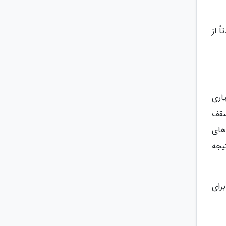
 از
اری
سقف
های
یجه
رای