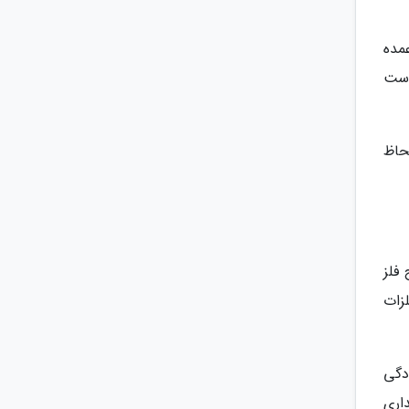
 ماده غیر بلوری با 2 قابلیت عمده
دست
حاظ
فلز
لزات
دگی
اری